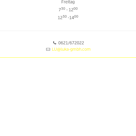
Freitag
30
00
7
- 12
30
00
12
-14
0621/672022
LU@luka-gmbh.com