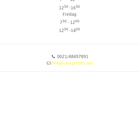
7
- 12
30
30
12
-16
Freitag
30
00
7
- 12
30
00
12
-14
0621/48497891
MA@luka-gmbh.com